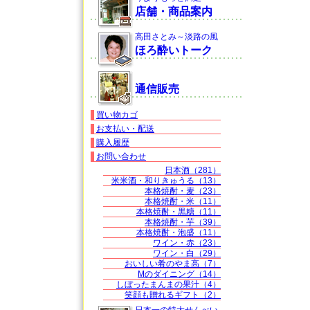
店舗・商品案内
高田さとみ～淡路の風
ほろ酔いトーク
通信販売
買い物カゴ
お支払い・配送
購入履歴
お問い合わせ
日本酒（281）
米米酒・和りきゅうる（13）
本格焼酎・麦（23）
本格焼酎・米（11）
本格焼酎・黒糖（11）
本格焼酎・芋（39）
本格焼酎・泡盛（11）
ワイン・赤（23）
ワイン・白（29）
おいしい肴のやま高（7）
Mのダイニング（14）
しぼったまんまの果汁（4）
笑顔も贈れるギフト（2）