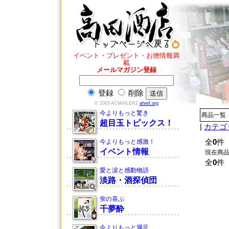
イベント・プレゼント・お徳情報満
載
メールマガジン登録
登録
削除
© 2003 ACMAILER2
ahref.org
今よりもっと驚き
商品一覧
超目玉トピックス！
|
カテゴ
今よりもっと感激！
全
0
件
イベント情報
現在商
全
0
件
愛と涙と感動物語
淡路・酒探偵団
蛍の喜ぶ
千夢酔
今よりもっと満足