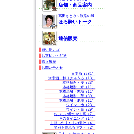
店舗・商品案内
高田さとみ～淡路の風
ほろ酔いトーク
通信販売
買い物カゴ
お支払い・配送
購入履歴
お問い合わせ
日本酒（281）
米米酒・和りきゅうる（13）
本格焼酎・麦（23）
本格焼酎・米（11）
本格焼酎・黒糖（11）
本格焼酎・芋（39）
本格焼酎・泡盛（11）
ワイン・赤（23）
ワイン・白（29）
おいしい肴のやま高（7）
Mのダイニング（14）
しぼったまんまの果汁（4）
笑顔も贈れるギフト（2）