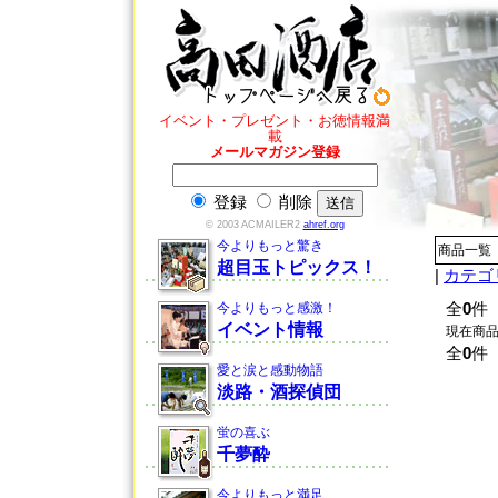
イベント・プレゼント・お徳情報満
載
メールマガジン登録
登録
削除
© 2003 ACMAILER2
ahref.org
今よりもっと驚き
商品一覧
超目玉トピックス！
|
カテゴ
今よりもっと感激！
全
0
件
イベント情報
現在商
全
0
件
愛と涙と感動物語
淡路・酒探偵団
蛍の喜ぶ
千夢酔
今よりもっと満足